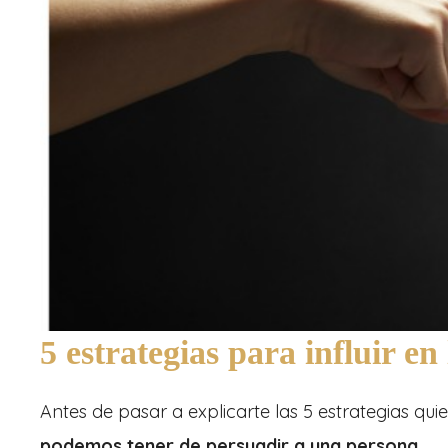
5 estrategias para influir en
Antes de pasar a explicarte las 5 estrategias qu
podemos tener de persuadir a una persona.