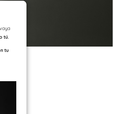
 vaya
 tú.
n tu