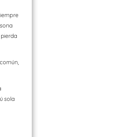
 siempre
rsona
 pierda
o común,
a
ú sola