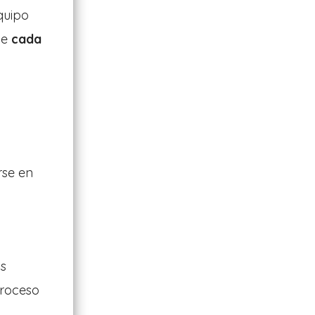
quipo
ue
cada
rse en
os
proceso