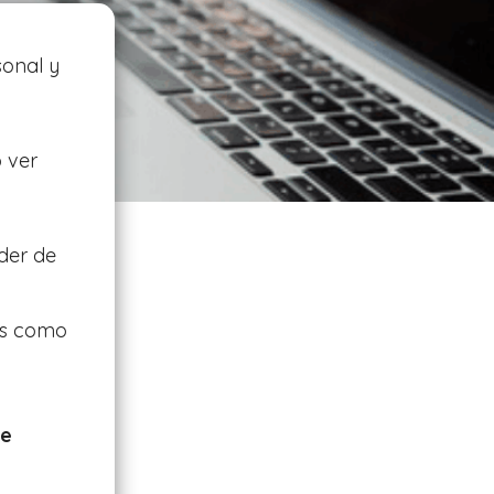
sonal y
 ver
der de
ves como
de