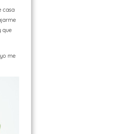
e casa
ajarme
y que
 yo me