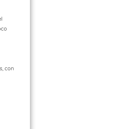
l
oco
s, con