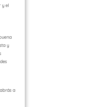
 y el
 buena
sta y
s
ades
sabrás a