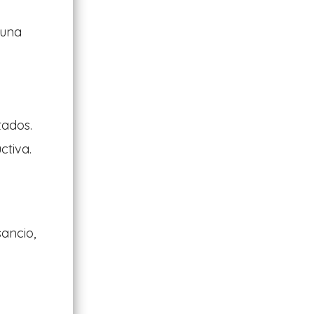
 una
tados.
ctiva.
ancio,