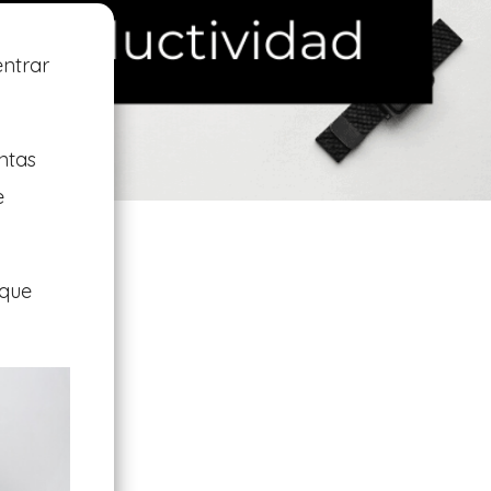
entrar
ntas
e
que