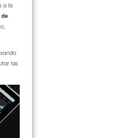
 a la
 de
o,
 usando
tar las